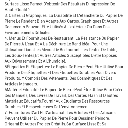
Surface Lisse Permet D'obtenir Des Résultats D'impression De
Haute Qualité..
3. Cartes Et Graphiques: La Durabilité Et L'étanchéité Du Papier De
Pierre Le Rendent Bien Adapté Aux Cartes, Graphiques Et Autres
Documents Pouvant Être Utilisés À L'extérieur Ou Dans Des
Environnements Difficiles.
4. Menus Et Fournitures De Restaurant: La Résistance Du Papier
De Pierre À L'eau Et À La Déchirure Le Rend Idéal Pour Une
Utilisation Dans Les Menus De Restaurant, Les Tentes De Table,
Les Sous-Tentes,et Autres Articles Susceptibles D'être Exposés
Aux Déversements Et À L'humidité.
5Étiquettes Et Étiquettes: Le Papier De Pierre Peut Être Utilisé Pour
Produire Des Étiquettes Et Des Étiquettes Durables Pour Divers
Produits, Y Compris Des Vêtements, Des Cosmétiques Et Des
Articles Ménagers.
6Matériel Éducatif: Le Papier De Pierre Peut Être Utilisé Pour Créer
Des Manuels, Des Livres De Travail, Des Cartes Flash Et D'autres
Matériaux Éducatifs,fournir Aux Étudiants Des Ressources
Durables Et Respectueuses De L'environnement.
7. Fournitures D'art Et D'artisanat: Les Artistes Et Les Artisans
Peuvent Utiliser Du Papier De Pierre Pour Dessiner, Peindre,
Origami Et Autres Projets Créatifs.Sa Surface Lisse Et Sa