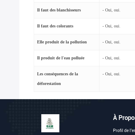
Il faut des blanchisseurs
- Oui, oui.
Il faut des colorants
- Oui, oui.
Elle produit de la pollution
- Oui, oui.
Il produit de l'eau polluée
- Oui, oui.
Les conséquences de la
- Oui, oui.
déforestation
À Propo
Profil de l'