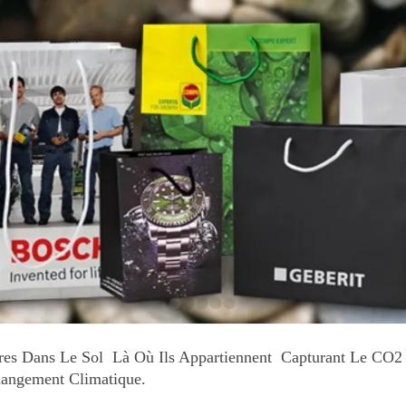
es Dans Le Sol  Là Où Ils Appartiennent  Capturant Le CO2
hangement Climatique.