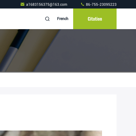
a1683156375@163.com
86-755-23095223
Citation
French