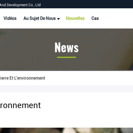
And Development Co., Ltd
Vidéos
Au Sujet De Nous
Nouvelles
Cas
News
erre Et L'environnement
nvironnement