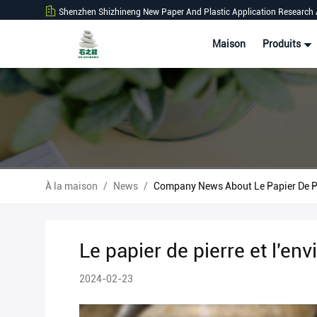
Shenzhen Shizhineng New Paper And Plastic Application Research 
Maison
Produits
À la maison
/
News
/
Company News About Le Papier De Pi
Le papier de pierre et l'e
2024-02-23