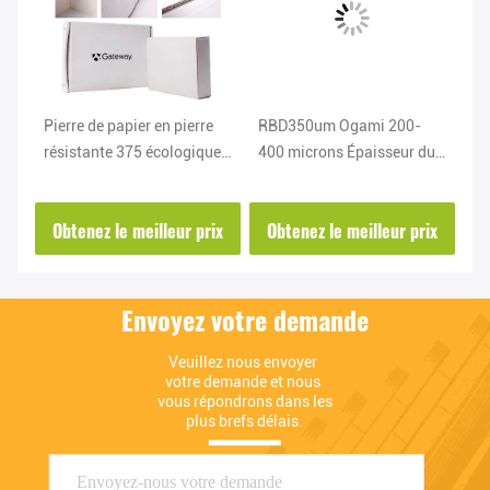
e
RBD350um Ogami 200-
Résistant à l'eau
C
ues
400 microns Épaisseur du
RBD400um écologique
d
e
papier de pierre pour le
papier de pierre détachable
p
plastique / le papier
papier de douche rouleau
H
ix
Obtenez le meilleur prix
Obtenez le meilleur prix
de pierre
P
Envoyez votre demande
Veuillez nous envoyer 
votre demande et nous 
vous répondrons dans les 
plus brefs délais.