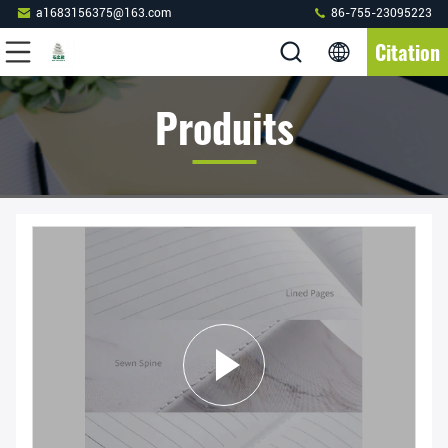
a1683156375@163.com
86-755-23095223
Citation
Produits