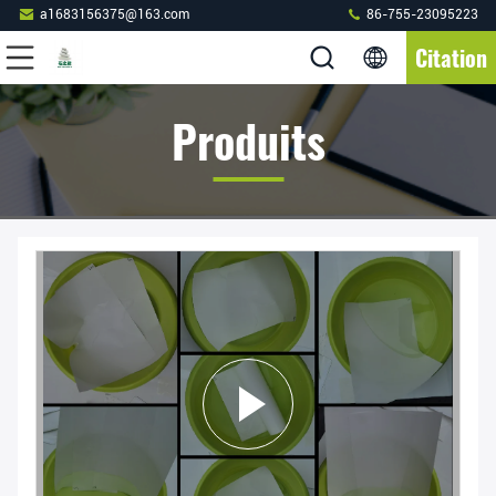
a1683156375@163.com
86-755-23095223
Citation
Produits