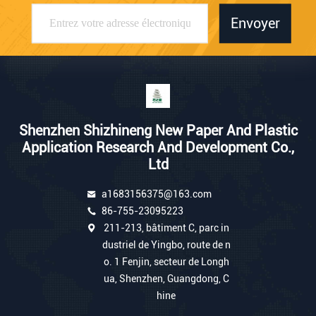
Envoyer
Shenzhen Shizhineng New Paper And Plastic
Application Research And Development Co.,
Ltd
a1683156375@163.com
86-755-23095223
211-213, bâtiment C, parc in
dustriel de Yingbo, route de n
o. 1 Fenjin, secteur de Longh
ua, Shenzhen, Guangdong, C
hine