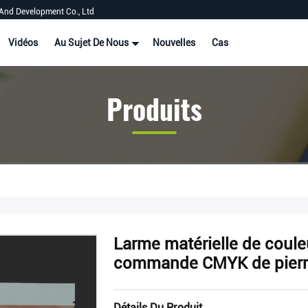
And Development Co., Ltd
Vidéos
Au Sujet De Nous
Nouvelles
Cas
Produits
Larme matérielle de couleu
commande CMYK de pierre
Détails Du Produit