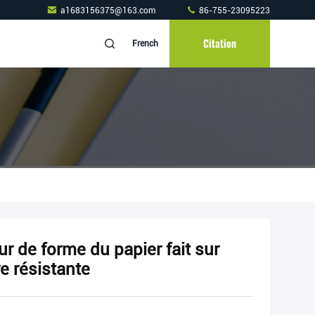
a1683156375@163.com
86-755-23095223
Citation
French
r de forme du papier fait sur
 résistante