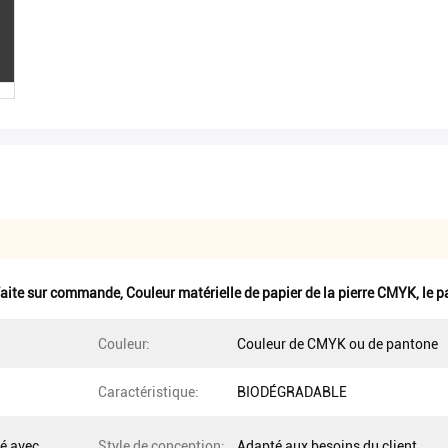
 faite sur commande
,
Couleur matérielle de papier de la pierre CMYK
,
le p
Couleur:
Couleur de CMYK ou de pantone
Caractéristique:
BIODÉGRADABLE
é avec
Style de conception:
Adapté aux besoins du client