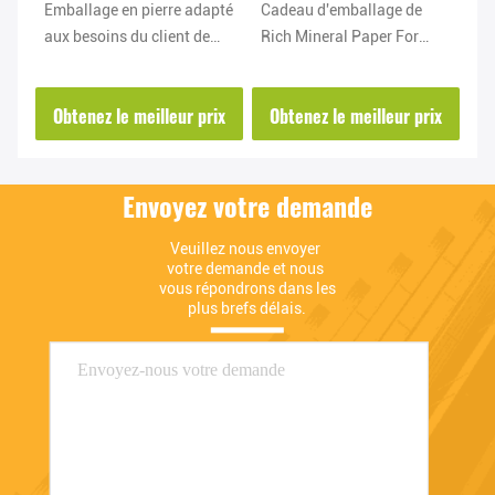
e
Emballage en pierre adapté
Cadeau d'emballage de
Ti
er
aux besoins du client de
Rich Mineral Paper For
au
re
papier pour le sac sanitaire
Bonquet et emballage
éc
d'hôtel jetable
adaptés aux besoins du
pi
ix
Obtenez le meilleur prix
Obtenez le meilleur prix
O
client de fleur
im
Envoyez votre demande
Veuillez nous envoyer 
votre demande et nous 
vous répondrons dans les 
plus brefs délais.