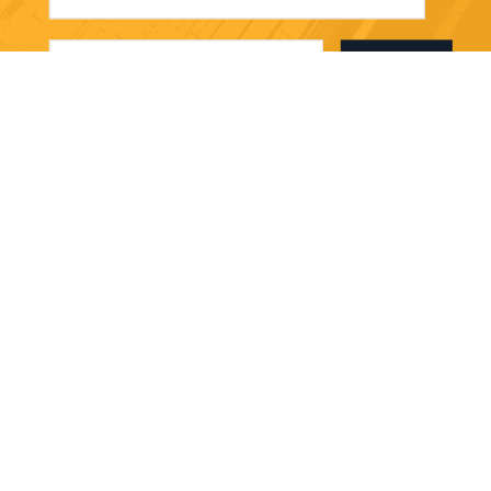
Envoyer
Shenzhen Shizhineng New Paper And Plastic
Application Research And Development Co.,
Ltd
a1683156375@163.com
86-755-23095223
211-213, bâtiment C, parc in
dustriel de Yingbo, route de n
o. 1 Fenjin, secteur de Longh
ua, Shenzhen, Guangdong, C