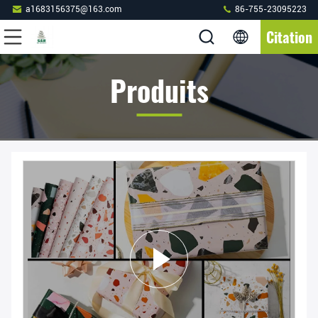
a1683156375@163.com
86-755-23095223
Citation
Produits