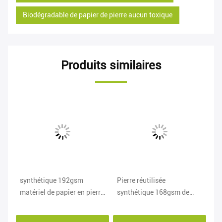
Biodégradable de papier de pierre aucun toxique
Produits similaires
vi
synthétique 192gsm
Pierre réutilisée
12
ac
matériel de papier en pierre
synthétique 168gsm de
po
100-200 microns
papier pour l'album de
po
d'épaisseur
peinture de livre
je