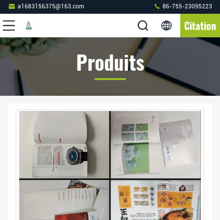
a1683156375@163.com
86-755-23095223
Citation
Produits