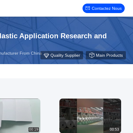
Contactez Nous
astic Application Research and
anufacturer From China
Quality Supplier
Main Products
00:19
00:53