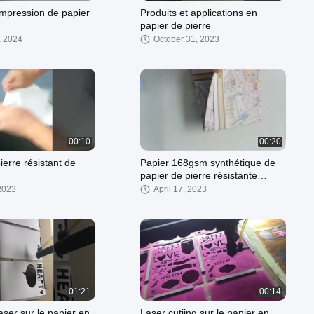
impression de papier
Produits et applications en
papier de pierre
, 2024
October 31, 2023
00:10
00:20
ierre résistant de
Papier 168gsm synthétique de
papier de pierre résistante
étanche à l'humidité
 2023
April 17, 2023
biodégradable de larme pour la
carte de papeterie
01:21
00:14
ser sur le papier en
Laser cutiing sur le papier en