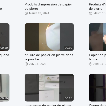
Produits d'impression de papier
Produits d'
re
de pierre
de pierre
March 13, 2024
March 13
00:10
00:10
s quand
brûlure de papier en pierre dans
Papier en p
la poudre
larme
July 17, 2023
April 17,
00:19
00:15
Impression de papier de pierre
Coupe de la