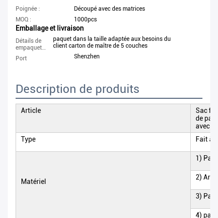
Poignée :
Découpé avec des matrices
MOQ :
1000pcs
Emballage et livraison
paquet dans la taille adaptée aux besoins du
Détails de
client carton de maître de 5 couches
empaquetage
Shenzhen
Port
Description de produits
Article
Sac fai
de papi
avec le
Type
Fait à 
1) Pap
2) Art 
Matériel
3) Papi
4) papi