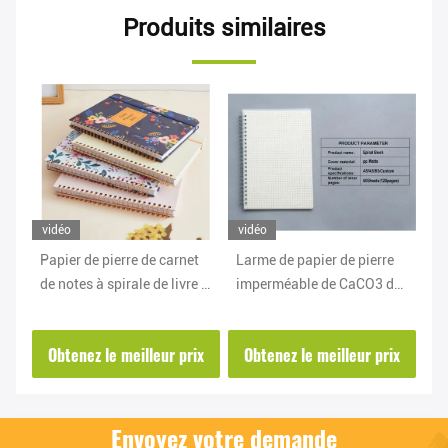
Produits similaires
vidéo
vidéo
vi
Papier de pierre de carnet
Larme de papier de pierre
Pi
de
de notes à spirale de livre à
imperméable de CaCO3 de
pa
le
couverture dure imprimant
carbonate de calcium
éc
la preuve d'huile de
résistante
bl
ix
Obtenez le meilleur prix
Obtenez le meilleur prix
O
inscription douce
C
Envoyez votre demande