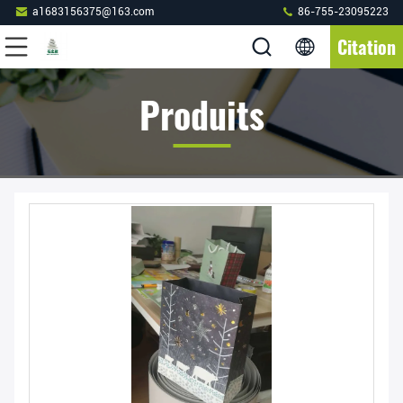
a1683156375@163.com
86-755-23095223
Citation
Produits