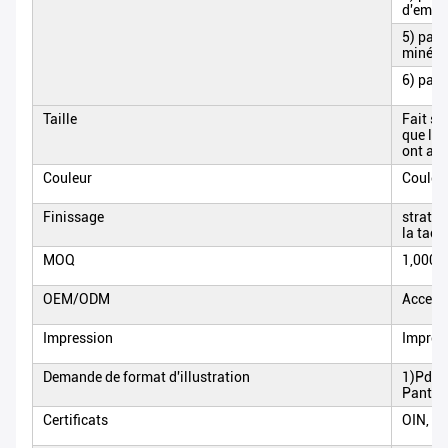
d'emba
5) papi
minéral
6) papi
Taille
Fait s
que lib
ont ad
Couleur
Couleu
Finissage
strati
la tach
MOQ
1,000p
OEM/ODM
Accept
Impression
Impress
Demande de format d'illustration
1)Pdf, 
Panton
Certificats
OIN, FS