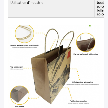
Utilisation d'industrie
boutiq
épicer
billeme
épicer