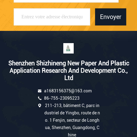
Envoyer
Shenzhen Shizhineng New Paper And Plastic
Application Research And Development Co.,
Ltd
a1683156375@163.com
86-755-23095223
211-213, bâtiment C, parc in
dustriel de Yingbo, route de n
o. 1 Fenjin, secteur de Longh
ua, Shenzhen, Guangdong, C
hine