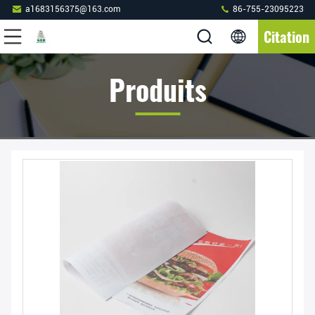
a1683156375@163.com
86-755-23095223
Citation
Produits