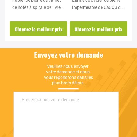
Papier de pierre de carnet
Larme de papier de pierre
Pi
de
de notes à spirale de livre à
imperméable de CaCO3 de
pa
le
couverture dure imprimant
carbonate de calcium
éc
la preuve d'huile de
résistante
bl
ix
Obtenez le meilleur prix
Obtenez le meilleur prix
O
inscription douce
C
Envoyez votre demande
Veuillez nous envoyer 
votre demande et nous 
vous répondrons dans les 
plus brefs délais.