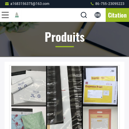
a1683156375@163.com
86-755-23095223
Citation
Produits