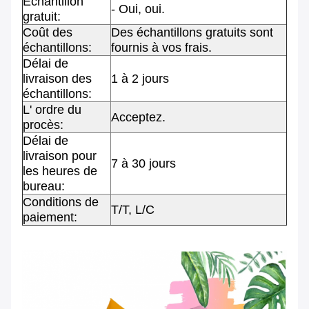
Échantillon
- Oui, oui.
gratuit:
Coût des
Des échantillons gratuits sont
échantillons:
fournis à vos frais.
Délai de
livraison des
1 à 2 jours
échantillons:
L' ordre du
Acceptez.
procès:
Délai de
livraison pour
7 à 30 jours
les heures de
bureau:
Conditions de
T/T, L/C
paiement: