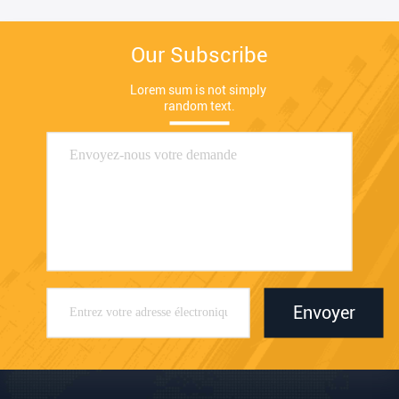
Our Subscribe
Lorem sum is not simply 
random text.
Envoyer