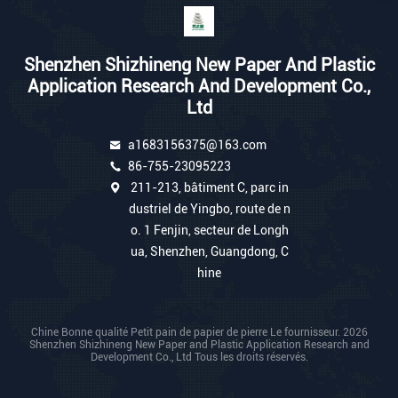
Shenzhen Shizhineng New Paper And Plastic
Application Research And Development Co.,
Ltd
a1683156375@163.com
86-755-23095223
211-213, bâtiment C, parc in
dustriel de Yingbo, route de n
o. 1 Fenjin, secteur de Longh
ua, Shenzhen, Guangdong, C
hine
Chine Bonne qualité Petit pain de papier de pierre Le fournisseur. 2026
Shenzhen Shizhineng New Paper and Plastic Application Research and
Development Co., Ltd Tous les droits réservés.