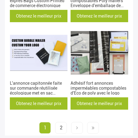
exprès Bags Custom Printed
compostables Poly mailers
de commerce électronique
Enveloppe d'emballage de
commerce électronique
Obtenez le meilleur prix
Obtenez le meilleur prix
L'annonce capitonnée faite
Adhésif fort annonces
sur commande réutilisée
imperméables compostables
écologique met en sac
d'Eco de poly avec le logo
l'impression de gravure
Obtenez le meilleur prix
Obtenez le meilleur prix
1
2