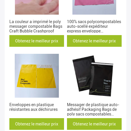
La couleur a imprimé le poly
100% sacs polycompostables
messager compostable Bags
auto-scellé expéditeur
Craft Bubble Crashproof
express enveloppe
d'expédition biodégradable
Obtenez le meilleur prix
Obtenez le meilleur prix
Enveloppes en plastique
Messager de plastique auto-
résistantes aux déchirures
adhésif Packaging Bags de
poly sacs compostables
résistants de larme
Obtenez le meilleur prix
Obtenez le meilleur prix