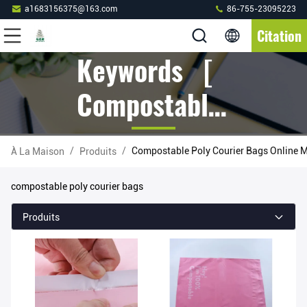
a1683156375@163.com
86-755-23095223
Citation
Keywords [
Compostable
Poly Courier
/
/
Compostable Poly Courier Bags Online 
À La Maison
Produits
Bags ] Match
compostable poly courier bags
21 Produits
Produits