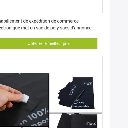
Obtenez le meilleur prix
habillement de expédition de commerce
ectronique met en sac de poly sacs d'annonce
OEM pour des vêtements
Obtenez le meilleur prix