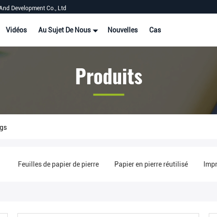
And Development Co., Ltd
Vidéos
Au Sujet De Nous
Nouvelles
Cas
Produits
ags
e
Feuilles de papier de pierre
Papier en pierre réutilisé
Impr