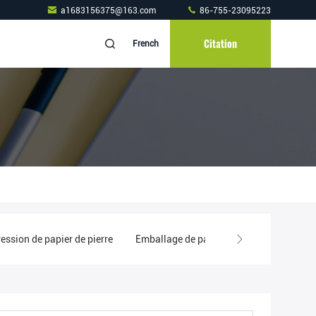
a1683156375@163.com
86-755-23095223
Citation
French
ession de papier de pierre
Emballage de papier de pierre
papier