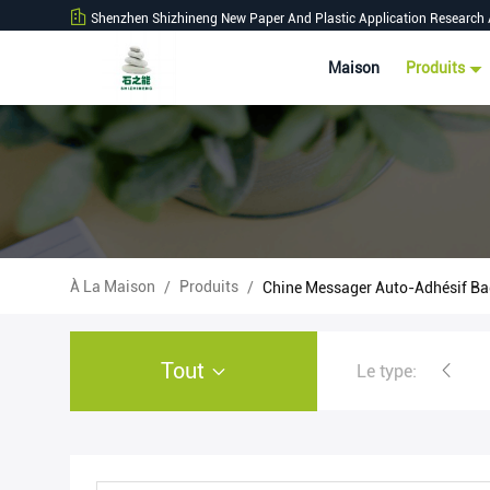
Shenzhen Shizhineng New Paper And Plastic Application Research 
Maison
Produits
À La Maison
Produits
/
/
Chine Messager Auto-Adhésif B
Tout
Le type:
Petit pain de papier de pierr