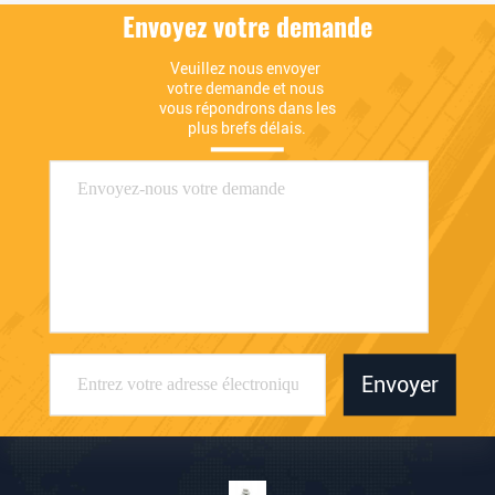
Envoyez votre demande
Veuillez nous envoyer 
votre demande et nous 
vous répondrons dans les 
plus brefs délais.
Envoyer