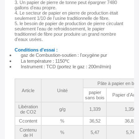
3. Un papier de pierre de tonne peut épargner 7480
gallons d'eau propre.
4. Le secteur de papier en pierre de production était
seulement 1/10 de l'usine traditionnelle de fibre.
5. le besoin de papier de production de pierre circulant
seulement l'eau de refroidissement, le papier
traditionnel de fibre pour produire un grand nombre
d'eaux usées.
Conditions d'essai :
gaz de Combustion-soutien : l'oxygène pur
La température : 1150℃
Instrument : TCD (portez le gaz : 200ml/min)
Pâte à papier en boi
Article
Unité
papier
Papier d'Aut
sans bois
Libération
g/g
1,339
1,350
de CO2
Ccontent
%
36,52
36,81
Contenu
%
5,47
5,74
de H