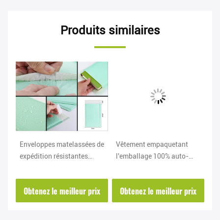
Produits similaires
Enveloppes matelassées de
Vêtement empaquetant
L'
expédition résistantes
l'emballage 100% auto-
de
d'annonces de bulle de
adhésif de fécule de maïs
me
larme imperméable
de PLA de Bags de
d'
ix
Obtenez le meilleur prix
Obtenez le meilleur prix
O
messager
vê