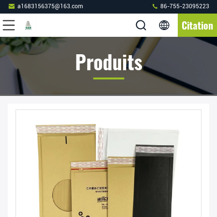
a1683156375@163.com
86-755-23095223
Citation
Produits