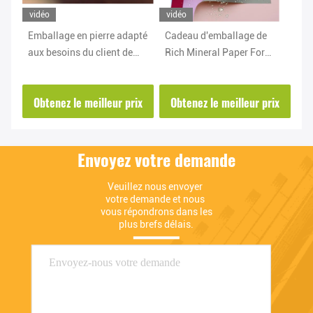
vidéo
vidéo
vi
e
Emballage en pierre adapté
Cadeau d'emballage de
Pa
er
aux besoins du client de
Rich Mineral Paper For
d'
re
papier pour le sac sanitaire
Bonquet et emballage
pi
d'hôtel jetable
adaptés aux besoins du
bi
ix
Obtenez le meilleur prix
Obtenez le meilleur prix
O
client de fleur
Envoyez votre demande
Veuillez nous envoyer 
votre demande et nous 
vous répondrons dans les 
plus brefs délais.