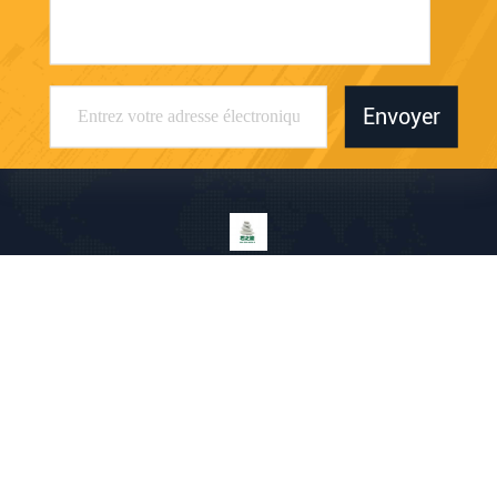
Envoyer
Shenzhen Shizhineng New Paper And Plastic
Application Research And Development Co.,
Ltd
a1683156375@163.com
86-755-23095223
211-213, bâtiment C, parc in
dustriel de Yingbo, route de n
o. 1 Fenjin, secteur de Longh