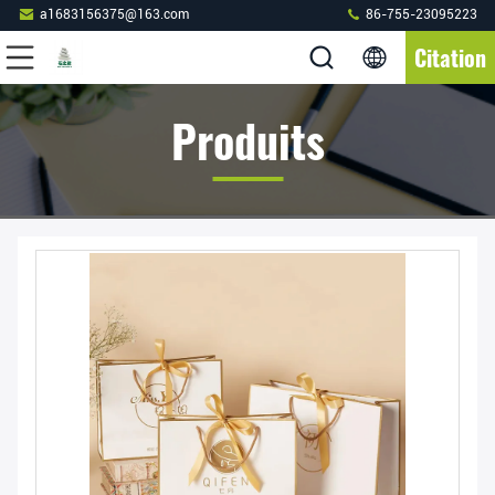
a1683156375@163.com
86-755-23095223
Citation
Produits