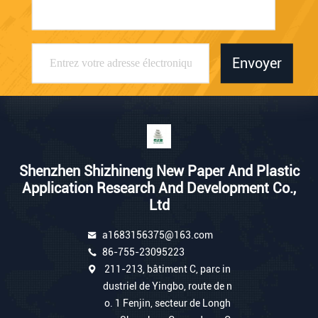
Envoyer
Shenzhen Shizhineng New Paper And Plastic
Application Research And Development Co.,
Ltd
a1683156375@163.com
86-755-23095223
211-213, bâtiment C, parc in
dustriel de Yingbo, route de n
o. 1 Fenjin, secteur de Longh