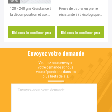
vidéo
120 - 240 gm Résistance à
Pierre de papier en pierre
RB
la décomposition et aux
résistante 375 écologiques
40
déchirures
de papier de petit pain de
pa
larme - 600gsm pour la
pl
ix
Obtenez le meilleur prix
Obtenez le meilleur prix
O
boîte
Envoyez votre demande
Veuillez nous envoyer 
votre demande et nous 
vous répondrons dans les 
plus brefs délais.