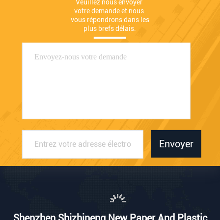
Veuillez nous envoyer 
votre demande et nous 
vous répondrons dans les 
plus brefs délais.
Envoyer
Shenzhen Shizhineng New Paper And Plastic