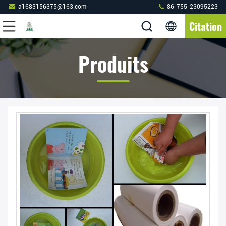
a1683156375@163.com
86-755-23095223
Citation
Produits