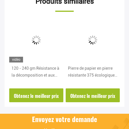
Produits similaires
vidéo
120 - 240 gm Résistance à
Pierre de papier en pierre
RB
la décomposition et aux
résistante 375 écologiques
40
déchirures
de papier de petit pain de
pa
larme - 600gsm pour la
pl
ix
Obtenez le meilleur prix
Obtenez le meilleur prix
O
boîte
Envoyez votre demande