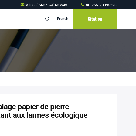
a1683156375@163.com
86-755-23095223
Citation
French
lage papier de pierre
tant aux larmes écologique