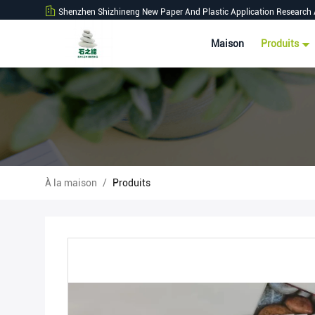
Shenzhen Shizhineng New Paper And Plastic Application Research 
Maison
Produits
À la maison
/
Produits