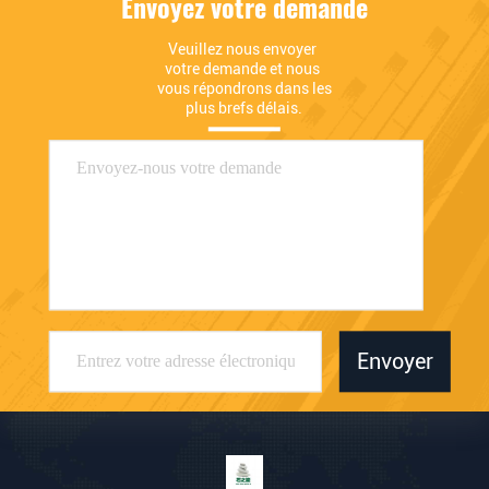
Envoyez votre demande
Veuillez nous envoyer 
votre demande et nous 
vous répondrons dans les 
plus brefs délais.
Envoyer