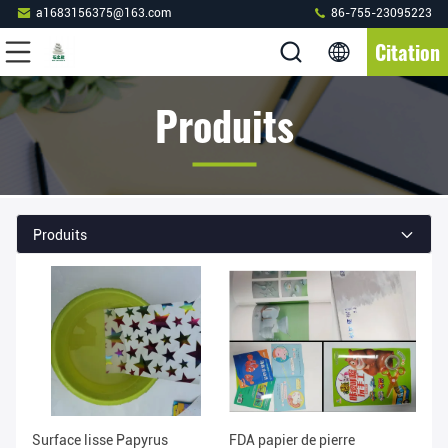
a1683156375@163.com
86-755-23095223
Citation
Produits
Produits
Surface lisse Papyrus
FDA papier de pierre