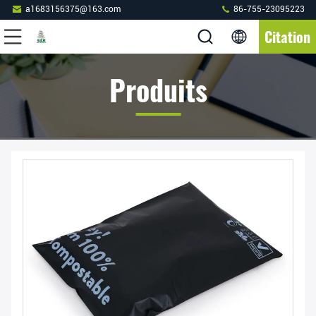
a1683156375@163.com
86-755-23095223
Citation
Produits