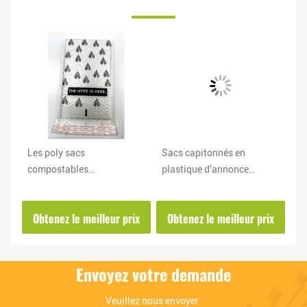
Les poly sacs
Sacs capitonnés en
Am
es
compostables
plastique d'annonce
ré
imperméables les sacs de
biodégradables pour des
d'
expédition de vêtement de
chaussures d'habillement
de
ix
Obtenez le meilleur prix
Obtenez le meilleur prix
O
résistance aux chocs
d'
Envoyez votre demande
Veuillez nous envoyer 