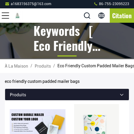
a1683156375@163.com
86-755-23095223
Citation
Keywords [
Eco Friendly
Custom
/
/
Eco Friendly Custom Padded Mailer Bag
À La Maison
Produits
Padded
eco friendly custom padded mailer bags
Mailer Bags ]
Produits
Match 21
Produits