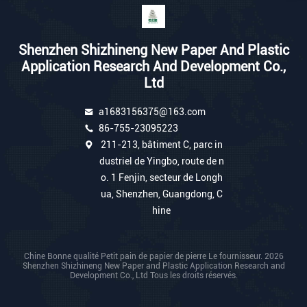
Shenzhen Shizhineng New Paper And Plastic
Application Research And Development Co.,
Ltd
a1683156375@163.com
86-755-23095223
211-213, bâtiment C, parc in
dustriel de Yingbo, route de n
o. 1 Fenjin, secteur de Longh
ua, Shenzhen, Guangdong, C
hine
Chine Bonne qualité Petit pain de papier de pierre Le fournisseur. 2026
Shenzhen Shizhineng New Paper and Plastic Application Research and
Development Co., Ltd Tous les droits réservés.