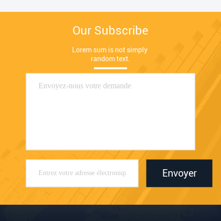
Our Subscribe
Lorem sum is not simply 
random text.
Envoyer