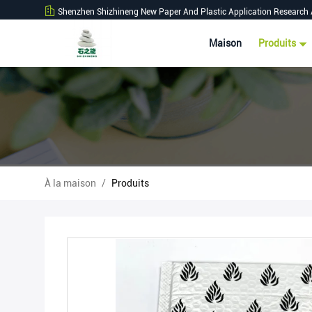
Shenzhen Shizhineng New Paper And Plastic Application Research 
Maison
Produits
À la maison
/
Produits