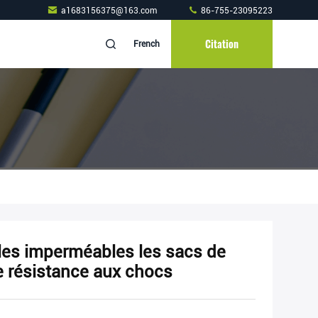
a1683156375@163.com
86-755-23095223
Citation
French
es imperméables les sacs de
e résistance aux chocs