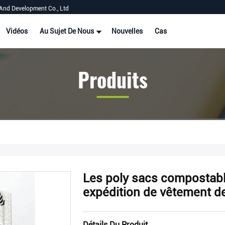
And Development Co., Ltd
Vidéos
Au Sujet De Nous
Nouvelles
Cas
Produits
Les poly sacs compostabl
expédition de vêtement d
Détails Du Produit