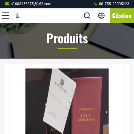
a1683156375@163.com
86-755-23095223
Citation
Produits