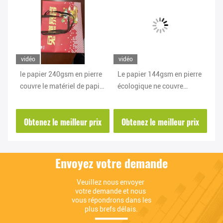
vidéo
vidéo
vi
que
le papier 240gsm en pierre
Le papier 144gsm en pierre
La
couvre le matériel de papier
écologique ne couvre
de
en pierre résistant de larme
aucune taille adaptée aux
pi
étanche à l'humidité
besoins du client par
de
ix
Obtenez le meilleur prix
Obtenez le meilleur prix
O
pollution
Envoyez votre demande
Veuillez nous envoyer 
votre demande et nous 
vous répondrons dans les 
plus brefs délais.