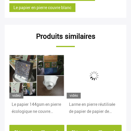
Le papier en pierre couvre blanc
Produits similaires
vidéo
vidéo
vi
que
Le papier 144gsm en pierre
Larme en pierre réutilisée
fe
écologique ne couvre
de papier de papier de
sy
aucune taille adaptée aux
pierre étanche à l'humidité
10
besoins du client par
de roche résistante
je