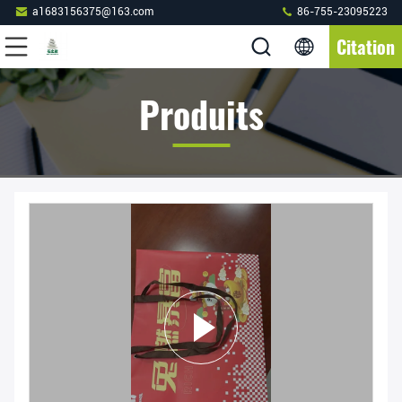
a1683156375@163.com
86-755-23095223
Citation
Produits