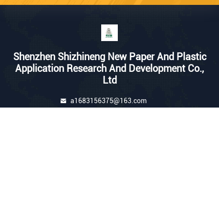
Shenzhen Shizhineng New Paper And Plastic
Application Research And Development Co.,
Ltd
a1683156375@163.com
86-755-23095223
211-213, bâtiment C, parc in
dustriel de Yingbo, route de n
o. 1 Fenjin, secteur de Longh
ua, Shenzhen, Guangdong, C
hine
Chine Bonne qualité Petit pain de papier de pierre Le fournisseur. 2026
Shenzhen Shizhineng New Paper and Plastic Application Research and
Development Co., Ltd Tous les droits réservés.