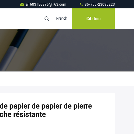
a1683156375@163.com
86-755-23095223
Citation
French
 de papier de papier de pierre
oche résistante