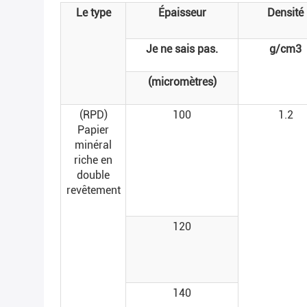
Le type
Épaisseur
Densité
Je ne sais pas.
g/cm3
(micromètres)
(RPD)
100
1.2
Papier
minéral
riche en
double
revêtement
120
140