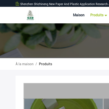
Shenzhen Shizhineng New Paper And Plastic Application Research 
Maison
Produits
À la maison
/
Produits