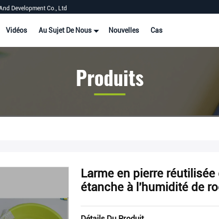
And Development Co., Ltd
Vidéos
Au Sujet De Nous
Nouvelles
Cas
Produits
Larme en pierre réutilisée
étanche à l'humidité de r
Détails Du Produit