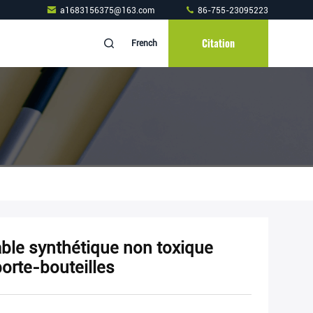
a1683156375@163.com
86-755-23095223
Citation
French
ble synthétique non toxique
porte-bouteilles