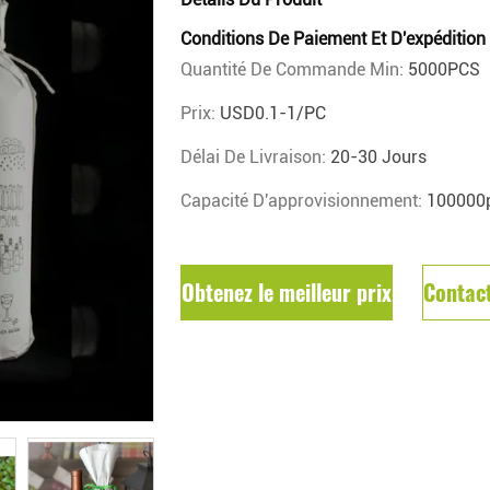
Conditions De Paiement Et D'expédition
Quantité De Commande Min:
5000PCS
Prix:
USD0.1-1/PC
Délai De Livraison:
20-30 Jours
Capacité D'approvisionnement:
100000p
Obtenez le meilleur prix
Contac