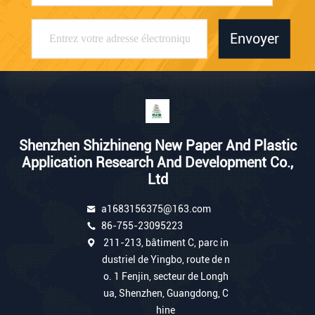
Envoyer
Shenzhen Shizhineng New Paper And Plastic
Application Research And Development Co.,
Ltd
a1683156375@163.com
86-755-23095223
211-213, bâtiment C, parc in
dustriel de Yingbo, route de n
o. 1 Fenjin, secteur de Longh
ua, Shenzhen, Guangdong, C
hine