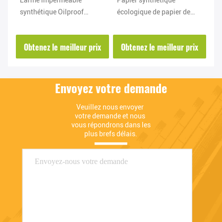
synthétique Oilproof
écologique de papier de
sy
résistant de papier de
pierre imperméable d'ODM
pa
pierre de carnet
d'OEM
pi
ix
Obtenez le meilleur prix
Obtenez le meilleur prix
O
Envoyez votre demande
Veuillez nous envoyer 
votre demande et nous 
vous répondrons dans les 
plus brefs délais.