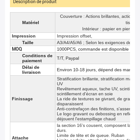
Description de produit
Couverture : Actions brillantes, actions 
Matériel
tissu et
Intérieur : papier en pierre
Impression
Impression offset,
Taille
A3/A4/A5/A6 ; Selon les exigences de clie
MOQ
1000PCS, commande est disponible
Conditions de
T/T, Paypal
paiement
Délai de
Environ 10-18 jours, dépend des marchand
livraison
Stratification brillante, stratification mate
UV
Revêtement aqueux, tache UV, scintillem
scintillement d'écran en soie
Finissage
La ride de textures se givrant, de graver 
disparaissent
Anti-contrefaçon des finitions, s'assembla
Le logo gravant ou debossing en refief, or
déjouent l'estampillage chaud
la section 16's cousent, composent la couv
durs.
Limite de tête et de queue. Ruban
Attache