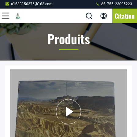
a1683156375@163.com
86-755-23095223
Citation
Produits