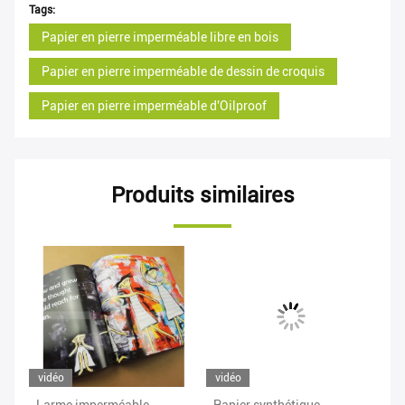
Tags:
Papier en pierre imperméable libre en bois
Papier en pierre imperméable de dessin de croquis
Papier en pierre imperméable d'Oilproof
Produits similaires
vidéo
vidéo
vi
 en
Larme imperméable
Papier synthétique
Im