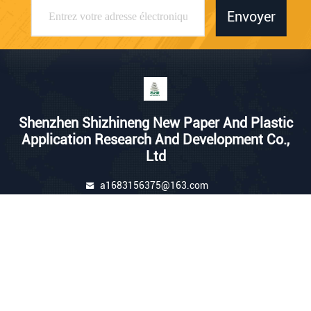
Envoyer
Shenzhen Shizhineng New Paper And Plastic
Application Research And Development Co.,
Ltd
a1683156375@163.com
86-755-23095223
211-213, bâtiment C, parc in
dustriel de Yingbo, route de n
o. 1 Fenjin, secteur de Longh
ua, Shenzhen, Guangdong, C
hine