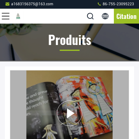
a1683156375@163.com
86-755-23095223
Citation
Produits