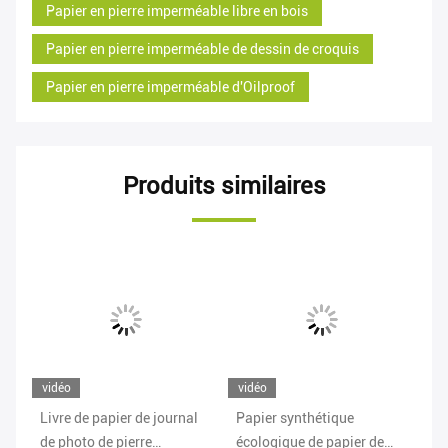
Papier en pierre imperméable libre en bois
Papier en pierre imperméable de dessin de croquis
Papier en pierre imperméable d'Oilproof
Produits similaires
vidéo
vidéo
vi
 en
Livre de papier de journal
Papier synthétique
Im
de photo de pierre
écologique de papier de
sy