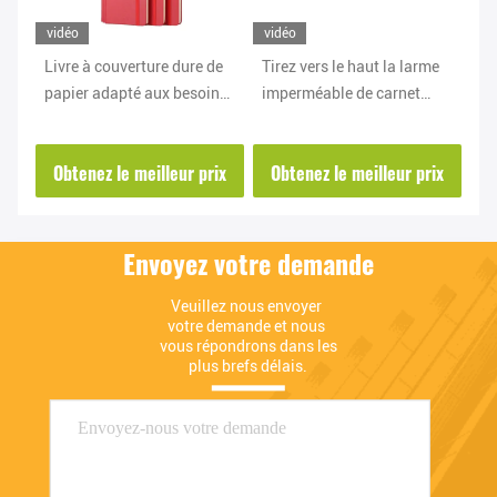
vidéo
vidéo
vi
t
Livre à couverture dure de
Tirez vers le haut la larme
Ca
papier adapté aux besoins
imperméable de carnet
ce
re
du client de tissu du carnet
imperméable de pierre de
de
A5 A6 de pierre
couverture souple d'unité
co
ix
Obtenez le meilleur prix
Obtenez le meilleur prix
O
biodégradable
centrale résistante
gr
Envoyez votre demande
Veuillez nous envoyer 
votre demande et nous 
vous répondrons dans les 
plus brefs délais.