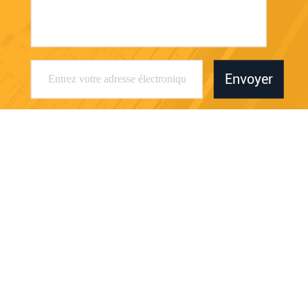
Envoyer
Shenzhen Shizhineng New Paper And Plastic
Application Research And Development Co.,
Ltd
a1683156375@163.com
86-755-23095223
211-213, bâtiment C, parc in
dustriel de Yingbo, route de n