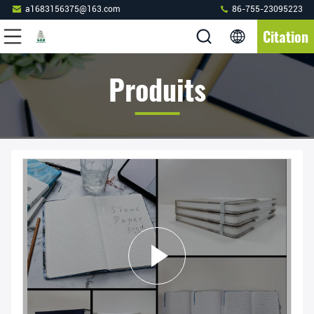
a1683156375@163.com
86-755-23095223
Citation
Produits