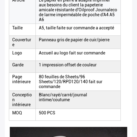
Article
Le papier en pierre a adapté imprimer
aux besoins du client la papeterie
amicale résistante d'Oilproof Journaleco
de larme imperméable de poche d'A4 A5
A6
Taille
A5, taille faite sur commande a accepté
Couvertur
Panneau gris de papier de cuir/pierre
e
Logo
Accueil au logo fait sur commande
Garde
1 impression offset de couleur
Page
80 feuilles de Sheets/96
intérieure
Sheets/120/RPD120/140 fait sur
commande
Conceptio
Blanc/rayé/carré/journal
n
intime/coutume
intérieure
MOQ
500 PCS