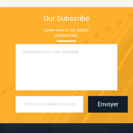
Our Subscribe
Lorem sum is not simply 
random text.
Envoyer