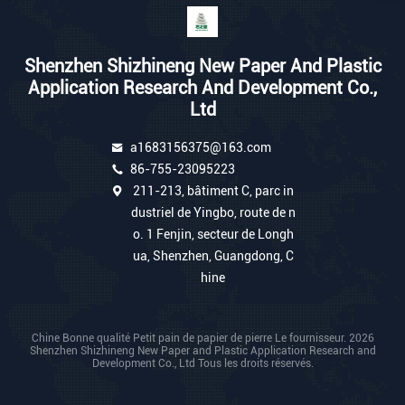
Shenzhen Shizhineng New Paper And Plastic
Application Research And Development Co.,
Ltd
a1683156375@163.com
86-755-23095223
211-213, bâtiment C, parc in
dustriel de Yingbo, route de n
o. 1 Fenjin, secteur de Longh
ua, Shenzhen, Guangdong, C
hine
Chine Bonne qualité Petit pain de papier de pierre Le fournisseur. 2026
Shenzhen Shizhineng New Paper and Plastic Application Research and
Development Co., Ltd Tous les droits réservés.