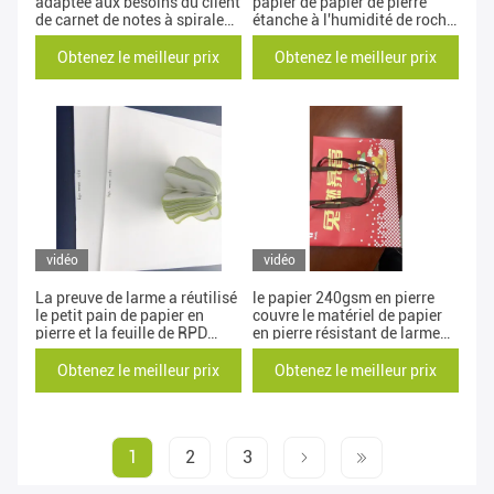
adaptée aux besoins du client
papier de papier de pierre
de carnet de notes à spirale
étanche à l'humidité de roche
de pierre imperméable
résistante
Obtenez le meilleur prix
Obtenez le meilleur prix
vidéo
vidéo
La preuve de larme a réutilisé
le papier 240gsm en pierre
le petit pain de papier en
couvre le matériel de papier
pierre et la feuille de RPD
en pierre résistant de larme
pour le carnet
étanche à l'humidité
Obtenez le meilleur prix
Obtenez le meilleur prix
1
2
3