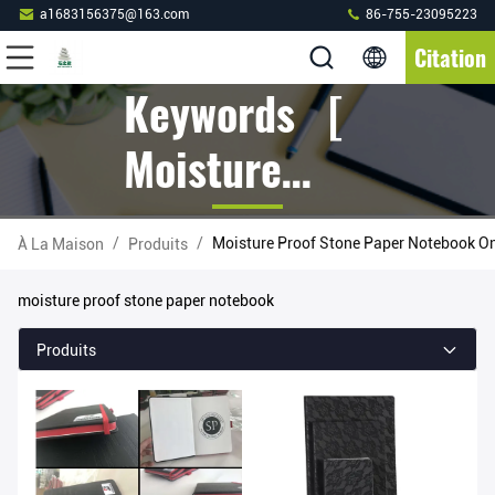
a1683156375@163.com
86-755-23095223
Citation
Keywords [
Moisture
Proof Stone
/
/
Moisture Proof Stone Paper Notebook O
À La Maison
Produits
Paper
moisture proof stone paper notebook
Notebook ]
Produits
Match 43
Produits