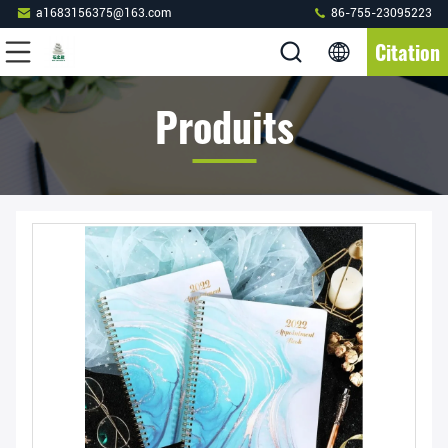
a1683156375@163.com
86-755-23095223
Citation
Produits