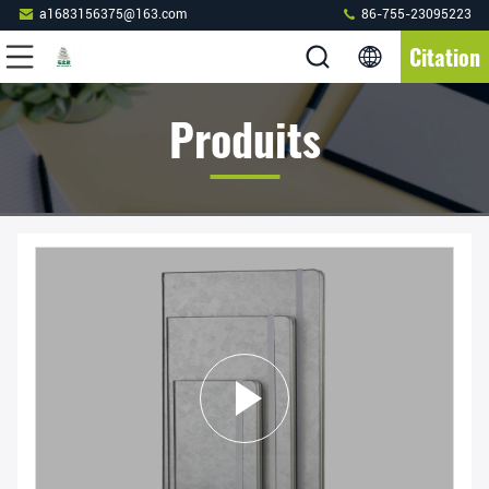
a1683156375@163.com
86-755-23095223
Citation
Produits