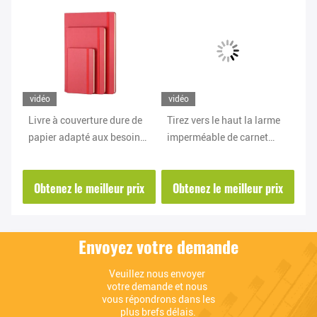
vidéo
vidéo
vi
t
Livre à couverture dure de
Tirez vers le haut la larme
Ca
papier adapté aux besoins
imperméable de carnet
ce
re
du client de tissu du carnet
imperméable de pierre de
de
A5 A6 de pierre
couverture souple d'unité
co
ix
Obtenez le meilleur prix
Obtenez le meilleur prix
O
biodégradable
centrale résistante
gr
Envoyez votre demande
Veuillez nous envoyer 
votre demande et nous 
vous répondrons dans les 
plus brefs délais.