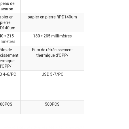
 peau de
acaron
apier en
papier en pierre RPD140um
pierre
D140um
40 * 215
180 * 265 millimètres
llimètres
Film de
Film de rétrécissement
écissement
thermique d'OPP/
ermique
d'OPP/
D 4-6/PC
USD 5-7/PC
500PCS
500PCS