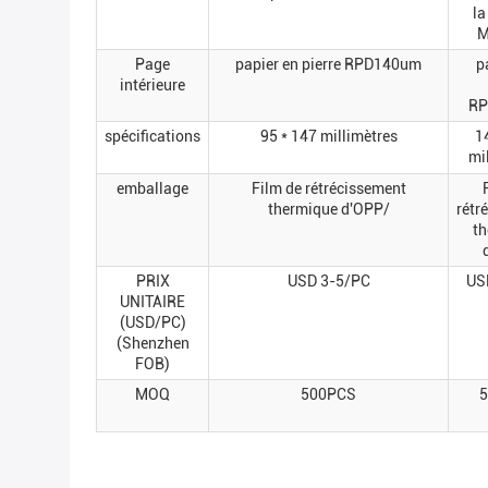
la
M
Page
papier en pierre RPD140um
p
intérieure
RP
spécifications
95 * 147 millimètres
1
mi
emballage
Film de rétrécissement
thermique d'OPP/
rétr
th
PRIX
USD 3-5/PC
US
UNITAIRE
(USD/PC)
(Shenzhen
FOB)
MOQ
500PCS