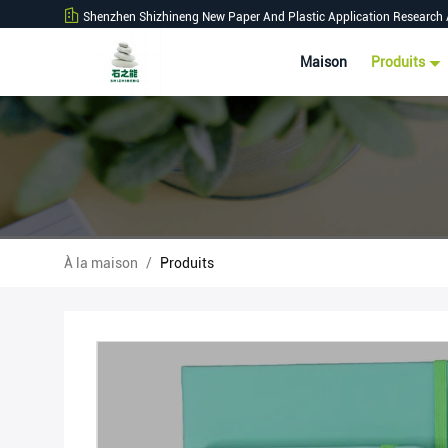
Shenzhen Shizhineng New Paper And Plastic Application Research 
Maison
Produits
À la maison
/
Produits