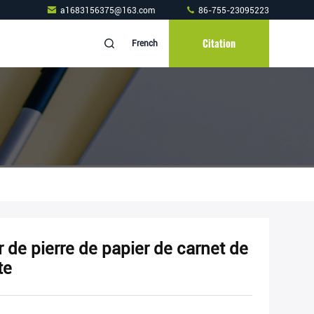
a1683156375@163.com
86-755-23095223
Citation
French
 de pierre de papier de carnet de
te