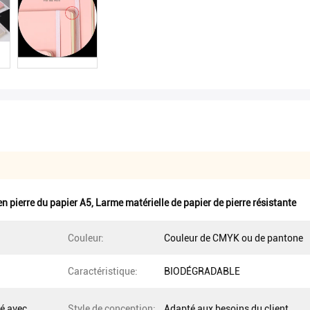
en pierre du papier A5
,
Larme matérielle de papier de pierre résistante
Couleur:
Couleur de CMYK ou de pantone
Caractéristique:
BIODÉGRADABLE
é avec
Style de conception:
Adapté aux besoins du client