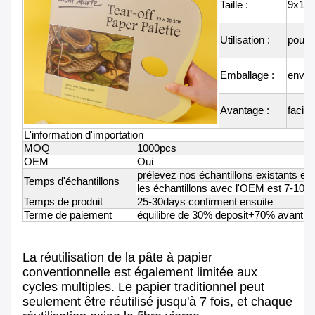
Taille :
9x12i
Utilisation :
pour l
Emballage :
envel
Avantage :
facile 
L'information d'importation
MOQ
1000pcs
OEM
Oui
prélevez nos échantillons existants est 
Temps d'échantillons
les échantillons avec l'OEM est 7-10d
Temps de produit
25-30days confirment ensuite
Terme de paiement
équilibre de 30% deposit+70% avant l'e
La réutilisation de la pâte à papier
conventionnelle est également limitée aux
cycles multiples. Le papier traditionnel peut
seulement être réutilisé jusqu'à 7 fois, et chaque