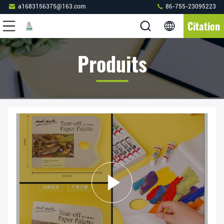
a1683156375@163.com
86-755-23095223
Citation
Produits