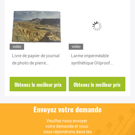
vidéo
vidéo
vi
 en
Livre de papier de journal
Larme imperméable
Pa
de photo de pierre
synthétique Oilproof
éc
imperméable résistante de
résistant de papier de
pi
pli sans puce
pierre de carnet
d
ix
Obtenez le meilleur prix
Obtenez le meilleur prix
O
Envoyez votre demande
Veuillez nous envoyer 
votre demande et nous 
vous répondrons dans les 