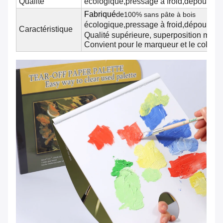
Qualité
écologique,
pressage à froid,
dépourvu d
Fabriqué
100% sans pâte à bois
de
écologique,
pressage à froid,
dépourvu d
Caractéristique
Qualité supérieure, superposition mult
Convient pour le marqueur et le colora