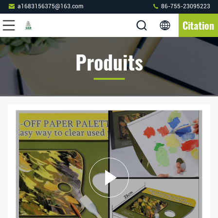
a1683156375@163.com
86-755-23095223
Citation
Produits