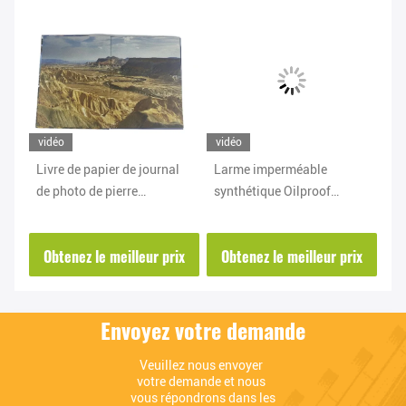
vidéo
vidéo
vi
 en
Livre de papier de journal
Larme imperméable
Pa
de photo de pierre
synthétique Oilproof
éc
imperméable résistante de
résistant de papier de
pi
pli sans puce
pierre de carnet
d
ix
Obtenez le meilleur prix
Obtenez le meilleur prix
O
Envoyez votre demande
Veuillez nous envoyer 
votre demande et nous 
vous répondrons dans les 