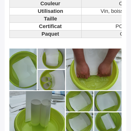
Couleur
Coule
Utilisation
Vin, boissons
Taille
Tai
Certificat
PORT
Paquet
Com