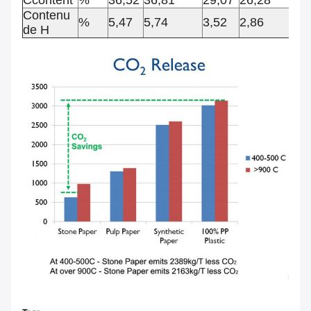
Contenu
%
5,47
5,74
3,52
2,86
4,
de H