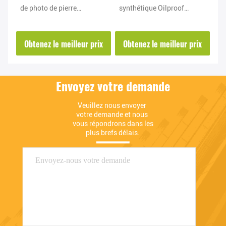
de photo de pierre
synthétique Oilproof
éc
imperméable résistante de
résistant de papier de
pi
pli sans puce
pierre de carnet
d
ix
Obtenez le meilleur prix
Obtenez le meilleur prix
O
Envoyez votre demande
Veuillez nous envoyer 
votre demande et nous 
vous répondrons dans les 
plus brefs délais.