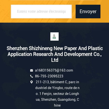
Envoyer
Shenzhen Shizhineng New Paper And Plastic
Application Research And Development Co.,
Ltd
a1683156375@163.com
86-755-23095223
211-213, bâtiment C, parc in
dustriel de Yingbo, route de n
o. 1 Fenjin, secteur de Longh
ua, Shenzhen, Guangdong, C
hine