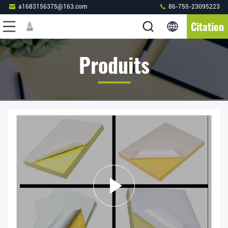
a1683156375@163.com
86-755-23095223
Citation
Produits