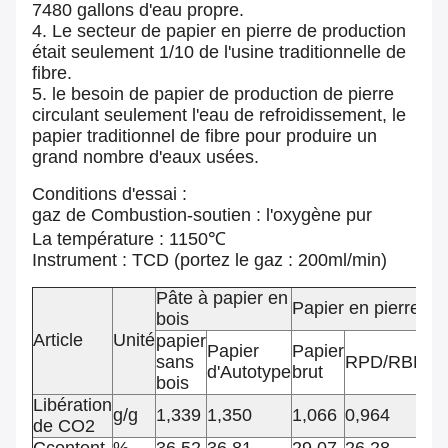
7480 gallons d'eau propre.
4. Le secteur de papier en pierre de production
était seulement 1/10 de l'usine traditionnelle de
fibre.
5. le besoin de papier de production de pierre
circulant seulement l'eau de refroidissement, le
papier traditionnel de fibre pour produire un
grand nombre d'eaux usées.
Conditions d'essai :
gaz de Combustion-soutien : l'oxygène pur
La température : 1150℃
Instrument : TCD (portez le gaz : 200ml/min)
Pâte à papier en
Papier en pierre
bois
Article
Unité
papier
Papier
Papier
sans
RPD/RBD
S
d'Autotype
brut
bois
Libération
g/g
1,339
1,350
1,066
0,964
1,
de CO2
Ccontent
%
36,52
36,81
29,07
26,28
31