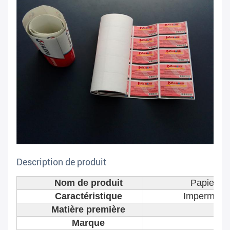
Description de produit
Nom de produit
Papier ad
Caractéristique
Imperméabl
Matière première
Pap
Marque