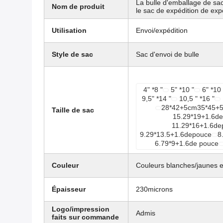
La bulle d'emballage de sa
Nom de produit
le sac de expédition de exp
Utilisation
Envoi/expédition
Style de sac
Sac d'envoi de bulle
4" *8 "
5" *10 "
6" *10 
9,5" *14 "
10,5 " *16 "
28*42+5cm35*45+5
Taille de sac
15.29*19+1.6d
11.29*16+1.6de
9.29*13.5+1.6depouce
8
6.79*9+1.6de pouce
Couleur
Couleurs blanches/jaunes et
Épaisseur
230microns
Logo/impression
Admis
faits sur commande