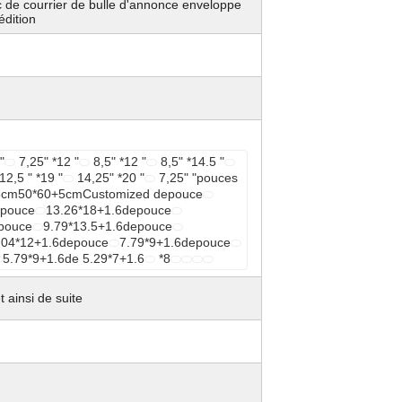
c de courrier de bulle d'annonce enveloppe
édition
"
7,25" *12 "
8,5" *12 "
8,5" *14.5 "
12,5 " *19 "
14,25" *20 "
7,25" "pouces
cm50*60+5cmCustomized depouce
epouce
13.26*18+1.6depouce
pouce
9.79*13.5+1.6depouce
.04*12+1.6depouce
7.79*9+1.6depouce
5.79*9+1.6de 5.29*7+1.6
*8
 ainsi de suite