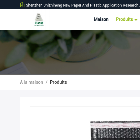
Shenzhen Shizhineng New Paper And Plastic Application Research 
Maison
Produits
À la maison
/
Produits