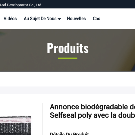
And Development Co., Ltd
Vidéos
Au Sujet De Nous
Nouvelles
Cas
Produits
Annonce biodégradable d
Selfseal poly avec la doub
Détails Du Produit