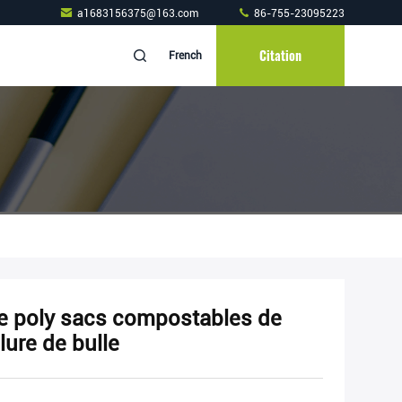
a1683156375@163.com
86-755-23095223
Citation
French
e poly sacs compostables de
lure de bulle