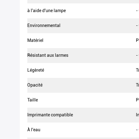
à l'aide d'une lampe
-
Environnemental
-
Matériel
P
Résistant aux larmes
-
Légèreté
T
Opacité
T
Taille
P
Imprimante compatible
I
À l'eau
-