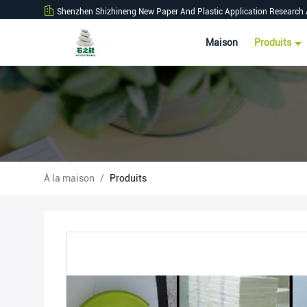
Shenzhen Shizhineng New Paper And Plastic Application Research 
Maison
Produits
À la maison
/
Produits