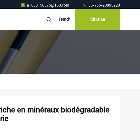
a1683156375@163.com
86-755-23095223
Citation
French
 riche en minéraux biodégradable
rie