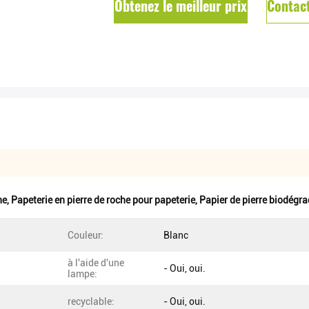
Obtenez le meilleur prix
Contac
he
,
Papeterie en pierre de roche pour papeterie
,
Papier de pierre biodégra
Couleur:
Blanc
à l'aide d'une
- Oui, oui.
lampe:
recyclable:
- Oui, oui.