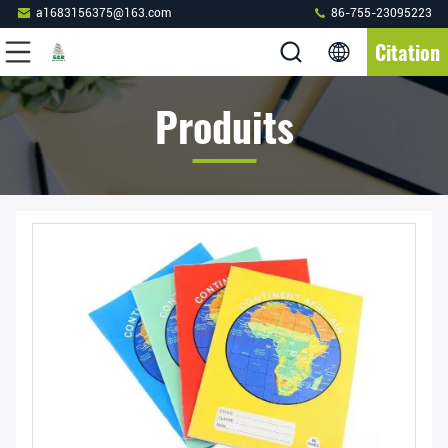
a1683156375@163.com
86-755-23095223
Citation
Produits