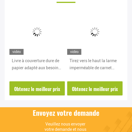
vidéo
vidéo
vi
t
Livre à couverture dure de
Tirez vers le haut la larme
Ca
papier adapté aux besoins
imperméable de carnet
ce
re
du client de tissu du carnet
imperméable de pierre de
de
A5 A6 de pierre
couverture souple d'unité
co
ix
Obtenez le meilleur prix
Obtenez le meilleur prix
O
biodégradable
centrale résistante
gr
Envoyez votre demande
Veuillez nous envoyer 
votre demande et nous 